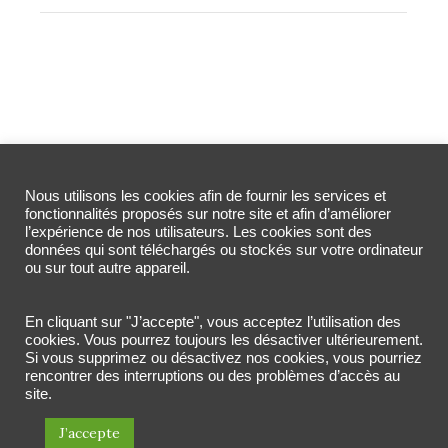
LOAD MORE RECIPES
Nous utilisons les cookies afin de fournir les services et
fonctionnalités proposés sur notre site et afin d’améliorer
l’expérience de nos utilisateurs. Les cookies sont des
données qui sont téléchargés ou stockés sur votre ordinateur
ACCUEIL
MES RECETTES
LE MEAL PREP
ou sur tout autre appareil.
CUISINE POST-PARTUM
A PROPOS
CONTACT
En cliquant sur "J’accepte", vous acceptez l’utilisation des
cookies. Vous pourrez toujours les désactiver ultérieurement.
Si vous supprimez ou désactivez nos cookies, vous pourriez
rencontrer des interruptions ou des problèmes d’accès au
site.
J’accepte
Milleprep © 2020