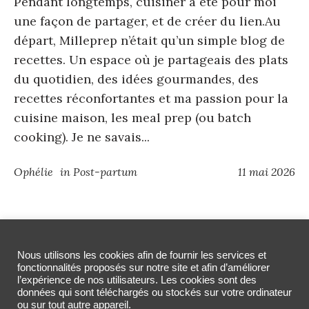
Pendant longtemps, cuisiner a été pour moi
une façon de partager, et de créer du lien.Au
départ, Milleprep n’était qu’un simple blog de
recettes. Un espace où je partageais des plats
du quotidien, des idées gourmandes, des
recettes réconfortantes et ma passion pour la
cuisine maison, les meal prep (ou batch
cooking). Je ne savais...
Ophélie
in
Post-partum
11 mai 2026
Nous utilisons les cookies afin de fournir les services et
fonctionnalités proposés sur notre site et afin d’améliorer
l’expérience de nos utilisateurs. Les cookies sont des
données qui sont téléchargés ou stockés sur votre ordinateur
ACCUEIL
MES RECETTES
LE MEAL PREP
ou sur tout autre appareil.