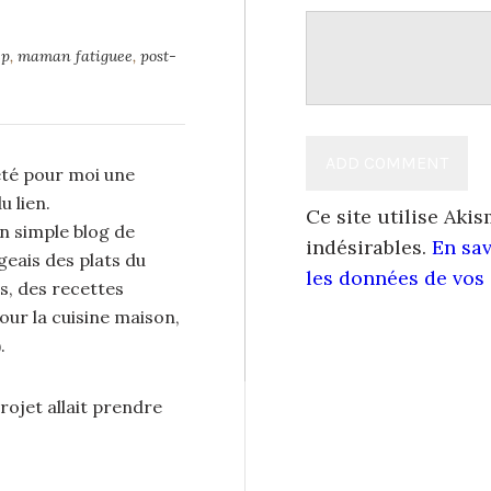
ep
,
maman fatiguee
,
post-
été pour moi une
u lien.
Ce site utilise Aki
un simple blog de
indésirables.
En sav
geais des plats du
les données de vos
s, des recettes
ur la cuisine maison,
.
rojet allait prendre