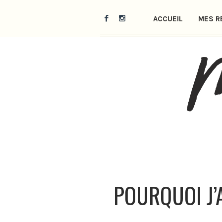
ACCUEIL
MES R
POURQUOI J’