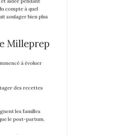
e et aidée pendant
ndu compte à quel
it soulager bien plus
re Milleprep
commencé à évoluer
rtager des recettes
nent les familles
que le post-partum.