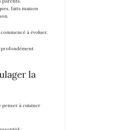
s parents.
ues, faits maison
son.
a commencé à évoluer.
et profondément
ulager la
penser à cuisiner
ssentiel :