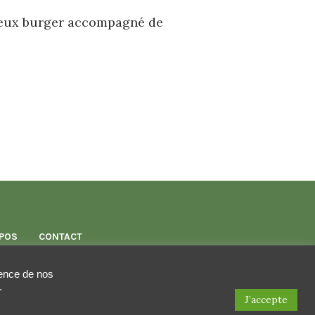
ieux burger accompagné de
POS
CONTACT
rience de nos
.
J’accepte