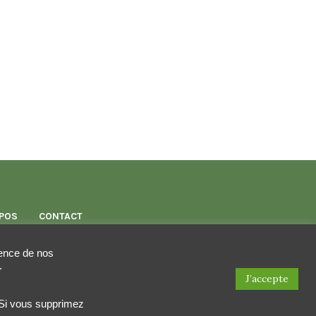
POS
CONTACT
rience de nos
.
J’accepte
. Si vous supprimez